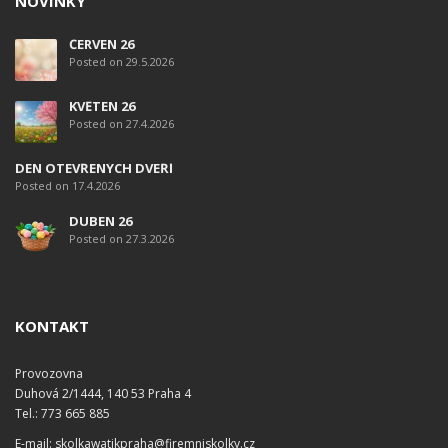
NOVINKY
ČERVEN 26
Posted on 29.5.2026
KVĚTEN 26
Posted on 27.4.2026
DEN OTEVŘENÝCH DVEŘÍ
Posted on 17.4.2026
DUBEN 26
Posted on 27.3.2026
KONTAKT
Provozovna
Duhová 2/1444, 140 53 Praha 4
Tel.: 773 665 885
E-mail: skolkawatikpraha@firemniskolky.cz