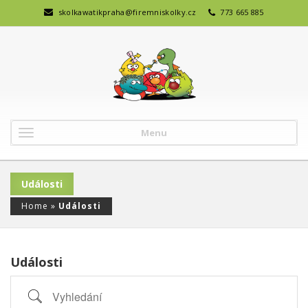
skolkawatikpraha@firemniskolky.cz
773 665 885
Menu
Události
Home
»
Události
Události
Vyhledání