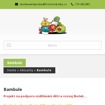
skolkawatikpraha@firemniskolky.cz
773 665 885
Menu
Bambule
Home
»
Aktuality
»
Bambule
Bambule
Projekt na podporu vzdělávání dětí a rozvoj školek….