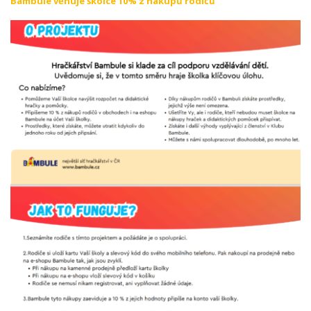
Bambule věnuje školce 10% z nákupů rodičů